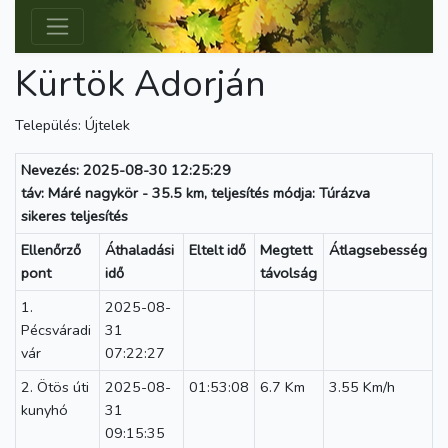
Kürtök Adorján
Település: Újtelek
Nevezés: 2025-08-30 12:25:29
táv: Máré nagykör - 35.5 km, teljesítés módja: Túrázva
sikeres teljesítés
Ellenőrző
Áthaladási
Eltelt idő
Megtett
Átlagsebesség
pont
idő
távolság
1.
2025-08-
Pécsváradi
31
vár
07:22:27
2. Ötös úti
2025-08-
01:53:08
6.7 Km
3.55 Km/h
kunyhó
31
09:15:35