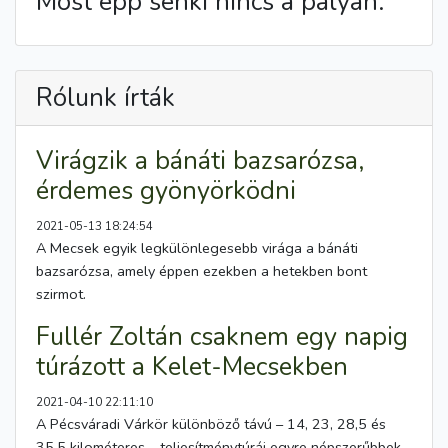
Most épp senki nincs a pályán.
Rólunk írták
Virágzik a bánáti bazsarózsa,
érdemes gyönyörködni
2021-05-13 18:24:54
A Mecsek egyik legkülönlegesebb virága a bánáti
bazsarózsa, amely éppen ezekben a hetekben bont
szirmot.
Fullér Zoltán csaknem egy napig
túrázott a Kelet-Mecsekben
2021-04-10 22:11:10
A Pécsváradi Várkör különböző távú – 14, 23, 28,5 és
35,5 kilométeres – teljesítménytúrái egyre népszerűbbek,