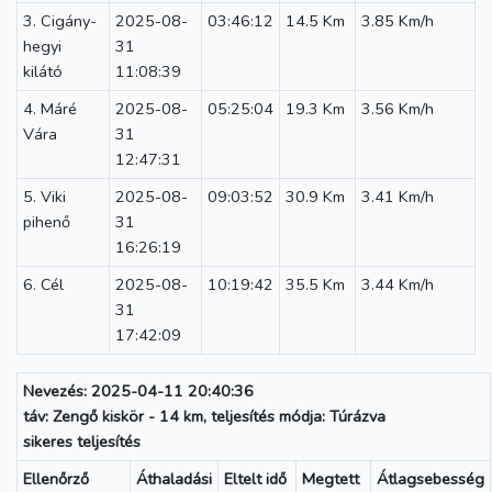
3. Cigány-
2025-08-
03:46:12
14.5 Km
3.85 Km/h
hegyi
31
kilátó
11:08:39
4. Máré
2025-08-
05:25:04
19.3 Km
3.56 Km/h
Vára
31
12:47:31
5. Viki
2025-08-
09:03:52
30.9 Km
3.41 Km/h
pihenő
31
16:26:19
6. Cél
2025-08-
10:19:42
35.5 Km
3.44 Km/h
31
17:42:09
Nevezés: 2025-04-11 20:40:36
táv: Zengő kiskör - 14 km, teljesítés módja: Túrázva
sikeres teljesítés
Ellenőrző
Áthaladási
Eltelt idő
Megtett
Átlagsebesség