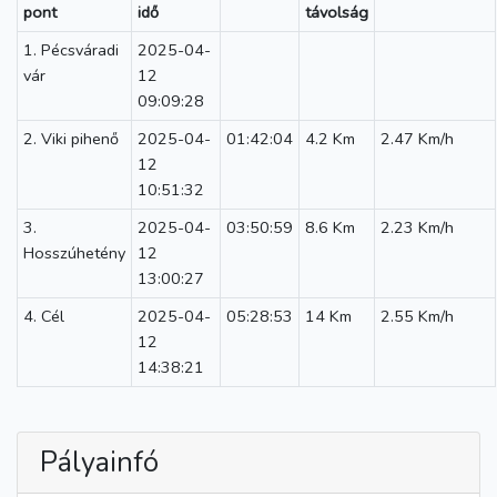
pont
idő
távolság
1. Pécsváradi
2025-04-
vár
12
09:09:28
2. Viki pihenő
2025-04-
01:42:04
4.2 Km
2.47 Km/h
12
10:51:32
3.
2025-04-
03:50:59
8.6 Km
2.23 Km/h
Hosszúhetény
12
13:00:27
4. Cél
2025-04-
05:28:53
14 Km
2.55 Km/h
12
14:38:21
Pályainfó