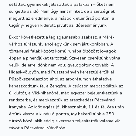
sétáltak, gyermekek játszottak a patakban – őket nem
sürgette az idő. Nem úgy, mint minket, de a sietségnek
meglett az eredménye, a második ellenőrző ponton, a
Cigány-hegyen kiderült, javult az időeredményünk.
Ekkor következett a legizgalmasabb szakasz, a Máré-
várhoz túráztunk, ahol egyikünk sem járt korábban. A
történelmi falak között korhű ruhába öltözött lovagok
éppen a pihenőjüket tartották. Szívesen cseréltünk volna
velük, de erre időnk nem volt, gyalogoltunk tovább. A
Hidasi-völgyön, majd Pusztabányán keresztül értük el
Püspökszentlászlót, ahol az arborétumon áthaladva
kapaszkodtunk fel a Zengőre. A csúcson megcsodáltuk az
új kilátót, a Viki-pihenőnél még egyszer bejelentkeztünk a
rendszerbe, és megkezdtük az ereszkedést Pécsvárad
irányába. Az időt egész jól kihasználtuk, 11 és fél óra után
értünk vissza a kiinduló pontra, így bekerültünk a 250
túrázó közé, akik eddig sikeresen teljesítették valamelyik
távot a Pécsváradi Várkörön.