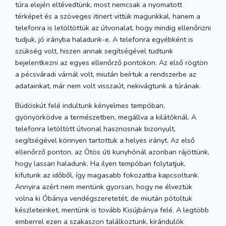
túra elején eltévedtünk, most nemcsak a nyomatott
térképet és a szöveges itinert vittük magunkkal, hanem a
telefonra is letöltöttük az útvonalat, hogy mindig ellenőrizni
tudjuk, jó irányba haladunk-e. A telefonra egyébként is
szükség volt, hiszen annak segítségével tudtunk
bejelentkezni az egyes ellenőrző pontokon. Az első rögtön
a pécsváradi várnál volt, miután beírtuk a rendszerbe az
adatainkat, már nem volt visszaút, nekivágtunk a túrának.
Büdöskút felé indultunk kényelmes tempóban,
gyönyörködve a természetben, megállva a kilátóknál. A
telefonra letöltött útvonal hasznosnak bizonyult,
segítségével könnyen tartottuk a helyes irányt. Az első
ellenőrző ponton, az Ötös úti kunyhónál azonban rájöttünk,
hogy lassan haladunk. Ha ilyen tempóban folytatjuk,
kifutunk az időből, így magasabb fokozatba kapcsoltunk.
Annyira azért nem mentünk gyorsan, hogy ne élveztük
volna ki Óbánya vendégszeretetét, de miután pótoltuk
készleteinket, mentünk is tovább Kisújbánya felé. A legtöbb
emberrel ezen a szakaszon találkoztunk, kirándulók