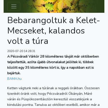
Bebarangoltuk a Kelet-
Mecseket, kalandos
volt a túra
2020-07-20 14:28:31
A Pécsváradi Várkör 28 kilométeres távját már októberben
teljesítettük, azóta újabb útvonalakat jelöltek ki, többek
között egy 35 kilométeres kört is, így a napokban ezt is
bejártuk.
BAMA.hu
Ketten vágtunk neki a túrának a reggeli órákban. Összesen
tizenkét óránk volt, hogy Pécsváradról Óbányán, Máré
várán és Püspökszentlászlón keresztül visszatérjünk a
kiindulási pontra. Tanulva az októberi esetből, amikor már a